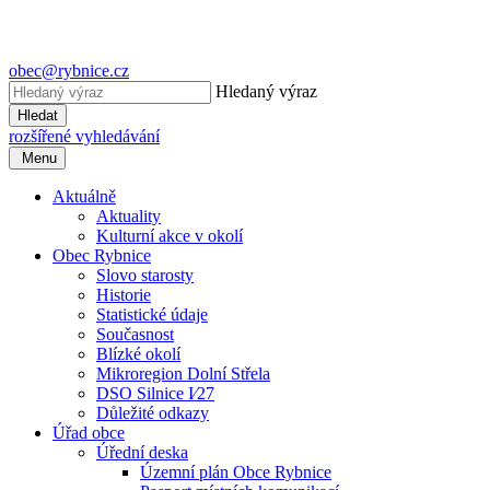
obec@rybnice.cz
Hledaný výraz
Hledat
rozšířené vyhledávání
Menu
Aktuálně
Aktuality
Kulturní akce v okolí
Obec Rybnice
Slovo starosty
Historie
Statistické údaje
Současnost
Blízké okolí
Mikroregion Dolní Střela
DSO Silnice I⁄27
Důležité odkazy
Úřad obce
Úřední deska
Územní plán Obce Rybnice