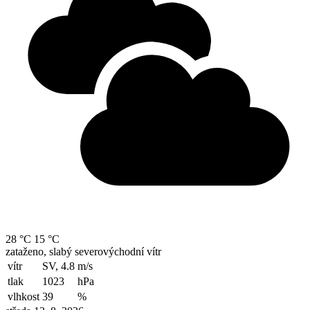
28 °C
15 °C
zataženo, slabý severovýchodní vítr
vítr
SV, 4.8
m/s
tlak
1023
hPa
vlhkost
39
%