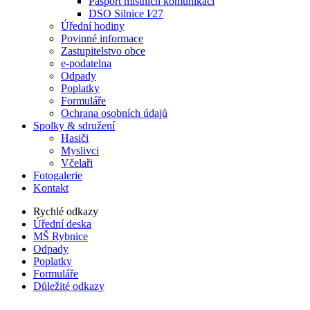
Pasport místních komunikací
DSO Silnice I⁄27
Úřední hodiny
Povinné informace
Zastupitelstvo obce
e-podatelna
Odpady
Poplatky
Formuláře
Ochrana osobních údajů
Spolky & sdružení
Hasiči
Myslivci
Včelaři
Fotogalerie
Kontakt
Rychlé odkazy
Úřední deska
MŠ Rybnice
Odpady
Poplatky
Formuláře
Důležité odkazy