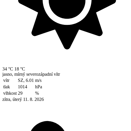
34 °C
18 °C
jasno, mírný severozápadní vítr
vítr
SZ, 6.01
m/s
tlak
1014
hPa
vlhkost
29
%
zítra, úterý 11. 8. 2026