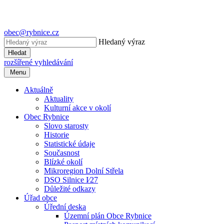
obec@rybnice.cz
Hledaný výraz
Hledat
rozšířené vyhledávání
Menu
Aktuálně
Aktuality
Kulturní akce v okolí
Obec Rybnice
Slovo starosty
Historie
Statistické údaje
Současnost
Blízké okolí
Mikroregion Dolní Střela
DSO Silnice I⁄27
Důležité odkazy
Úřad obce
Úřední deska
Územní plán Obce Rybnice