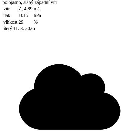
polojasno, slabý západní vítr
vítr
Z, 4.89
m/s
tlak
1015
hPa
vlhkost
29
%
úterý 11. 8. 2026