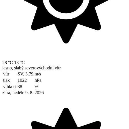
28 °C
13 °C
jasno, slabý severovýchodní vítr
vítr
SV, 3.79
m/s
tlak
1022
hPa
vlhkost
38
%
zítra, neděle 9. 8. 2026