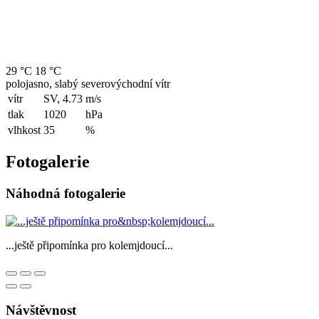
29 °C
18 °C
polojasno, slabý severovýchodní vítr
vítr
SV, 4.73
m/s
tlak
1020
hPa
vlhkost
35
%
Fotogalerie
Náhodná fotogalerie
...ještě připomínka pro kolemjdoucí...
Návštěvnost