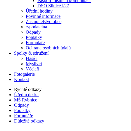
Pasport místních komunikací
DSO Silnice I⁄27
Úřední hodiny
Povinné informace
Zastupitelstvo obce
e-podatelna
Odpady
Poplatky
Formuláře
Ochrana osobních údajů
Spolky & sdružení
Hasiči
Myslivci
Včelaři
Fotogalerie
Kontakt
Rychlé odkazy
Úřední deska
MŠ Rybnice
Odpady
Poplatky
Formuláře
Důležité odkazy