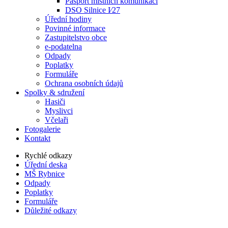
Pasport místních komunikací
DSO Silnice I⁄27
Úřední hodiny
Povinné informace
Zastupitelstvo obce
e-podatelna
Odpady
Poplatky
Formuláře
Ochrana osobních údajů
Spolky & sdružení
Hasiči
Myslivci
Včelaři
Fotogalerie
Kontakt
Rychlé odkazy
Úřední deska
MŠ Rybnice
Odpady
Poplatky
Formuláře
Důležité odkazy