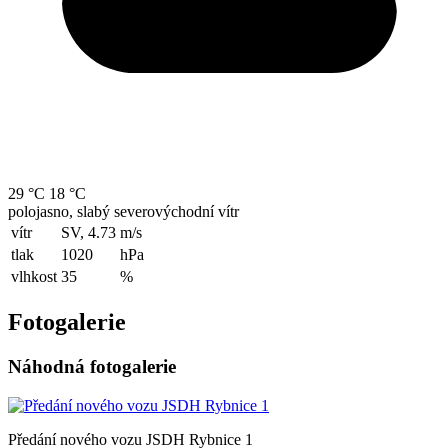
29 °C
18 °C
polojasno, slabý severovýchodní vítr
vítr
SV, 4.73
m/s
tlak
1020
hPa
vlhkost
35
%
Fotogalerie
Náhodná fotogalerie
Předání nového vozu JSDH Rybnice 1