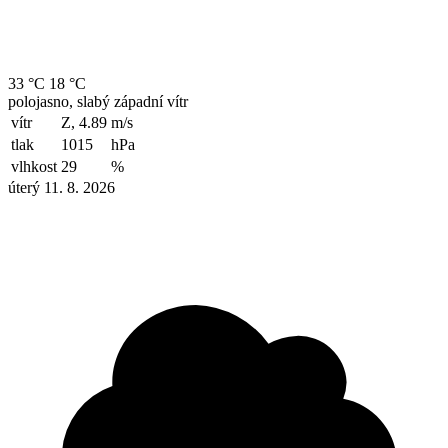
33 °C
18 °C
polojasno, slabý západní vítr
vítr
Z, 4.89
m/s
tlak
1015
hPa
vlhkost
29
%
úterý 11. 8. 2026