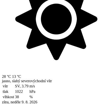
28 °C
13 °C
jasno, slabý severovýchodní vítr
vítr
SV, 3.79
m/s
tlak
1022
hPa
vlhkost
38
%
zítra, neděle 9. 8. 2026