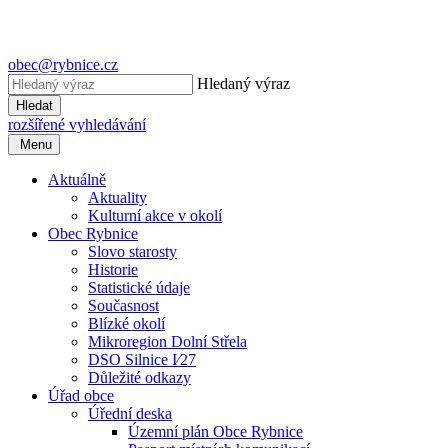
obec@rybnice.cz
Hledaný výraz
Hledat
rozšířené vyhledávání
Menu
Aktuálně
Aktuality
Kulturní akce v okolí
Obec Rybnice
Slovo starosty
Historie
Statistické údaje
Současnost
Blízké okolí
Mikroregion Dolní Střela
DSO Silnice I⁄27
Důležité odkazy
Úřad obce
Úřední deska
Územní plán Obce Rybnice