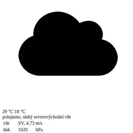
29 °C
18 °C
polojasno, slabý severovýchodní vítr
vítr
SV, 4.73
m/s
tlak
1020
hPa