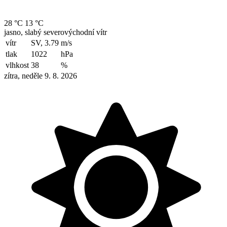
28 °C
13 °C
jasno, slabý severovýchodní vítr
vítr
SV, 3.79
m/s
tlak
1022
hPa
vlhkost
38
%
zítra, neděle 9. 8. 2026