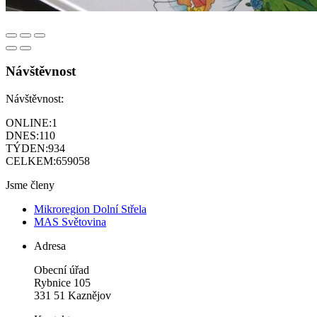
Návštěvnost
Návštěvnost:
ONLINE:
1
DNES:
110
TÝDEN:
934
CELKEM:
659058
Jsme členy
Mikroregion Dolní Střela
MAS Světovina
Adresa
Obecní úřad
Rybnice 105
331 51 Kaznějov