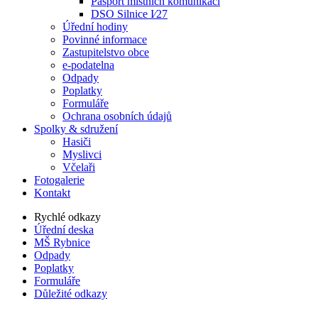
Pasport místních komunikací
DSO Silnice I⁄27
Úřední hodiny
Povinné informace
Zastupitelstvo obce
e-podatelna
Odpady
Poplatky
Formuláře
Ochrana osobních údajů
Spolky & sdružení
Hasiči
Myslivci
Včelaři
Fotogalerie
Kontakt
Rychlé odkazy
Úřední deska
MŠ Rybnice
Odpady
Poplatky
Formuláře
Důležité odkazy