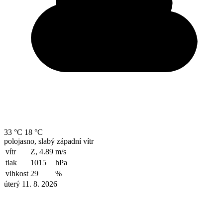
33 °C
18 °C
polojasno, slabý západní vítr
vítr
Z, 4.89
m/s
tlak
1015
hPa
vlhkost
29
%
úterý 11. 8. 2026